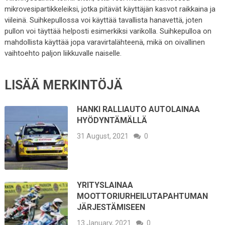
mikrovesipartikkeleiksi, jotka pitävät käyttäjän kasvot raikkaina ja
viileinä. Suihkepullossa voi käyttää tavallista hanavettä, joten
pullon voi täyttää helposti esimerkiksi varikolla. Suihkepulloa on
mahdollista käyttää jopa varavirtalähteenä, mikä on oivallinen
vaihtoehto paljon liikkuvalle naiselle.
LISÄÄ MERKINTÖJÄ
HANKI RALLIAUTO AUTOLAINAA
HYÖDYNTÄMÄLLÄ
31 August, 2021
0
YRITYSLAINAA
MOOTTORIURHEILUTAPAHTUMAN
JÄRJESTÄMISEEN
13 January, 2021
0