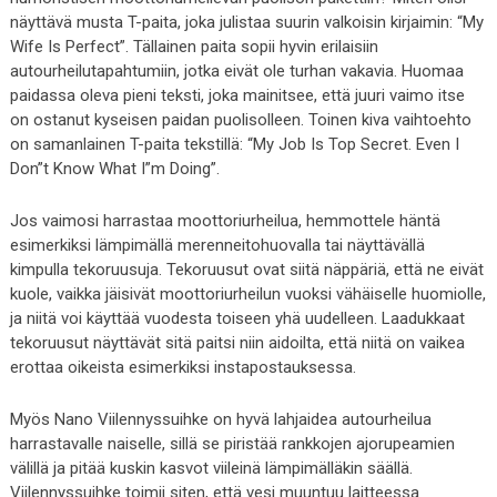
näyttävä musta T-paita, joka julistaa suurin valkoisin kirjaimin: “My
Wife Is Perfect”. Tällainen paita sopii hyvin erilaisiin
autourheilutapahtumiin, jotka eivät ole turhan vakavia. Huomaa
paidassa oleva pieni teksti, joka mainitsee, että juuri vaimo itse
on ostanut kyseisen paidan puolisolleen. Toinen kiva vaihtoehto
on samanlainen T-paita tekstillä: “My Job Is Top Secret. Even I
Don”t Know What I”m Doing”.
Jos vaimosi harrastaa moottoriurheilua, hemmottele häntä
esimerkiksi lämpimällä merenneitohuovalla tai näyttävällä
kimpulla tekoruusuja. Tekoruusut ovat siitä näppäriä, että ne eivät
kuole, vaikka jäisivät moottoriurheilun vuoksi vähäiselle huomiolle,
ja niitä voi käyttää vuodesta toiseen yhä uudelleen. Laadukkaat
tekoruusut näyttävät sitä paitsi niin aidoilta, että niitä on vaikea
erottaa oikeista esimerkiksi instapostauksessa.
Myös Nano Viilennyssuihke on hyvä lahjaidea autourheilua
harrastavalle naiselle, sillä se piristää rankkojen ajorupeamien
välillä ja pitää kuskin kasvot viileinä lämpimälläkin säällä.
Viilennyssuihke toimii siten, että vesi muuntuu laitteessa