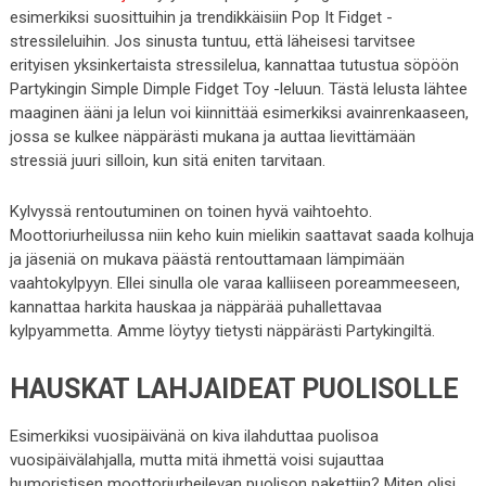
esimerkiksi suosittuihin ja trendikkäisiin Pop It Fidget -
stressileluihin. Jos sinusta tuntuu, että läheisesi tarvitsee
erityisen yksinkertaista stressilelua, kannattaa tutustua söpöön
Partykingin Simple Dimple Fidget Toy -leluun. Tästä lelusta lähtee
maaginen ääni ja lelun voi kiinnittää esimerkiksi avainrenkaaseen,
jossa se kulkee näppärästi mukana ja auttaa lievittämään
stressiä juuri silloin, kun sitä eniten tarvitaan.
Kylvyssä rentoutuminen on toinen hyvä vaihtoehto.
Moottoriurheilussa niin keho kuin mielikin saattavat saada kolhuja
ja jäseniä on mukava päästä rentouttamaan lämpimään
vaahtokylpyyn. Ellei sinulla ole varaa kalliiseen poreammeeseen,
kannattaa harkita hauskaa ja näppärää puhallettavaa
kylpyammetta. Amme löytyy tietysti näppärästi Partykingiltä.
HAUSKAT LAHJAIDEAT PUOLISOLLE
Esimerkiksi vuosipäivänä on kiva ilahduttaa puolisoa
vuosipäivälahjalla, mutta mitä ihmettä voisi sujauttaa
humoristisen moottoriurheilevan puolison pakettiin? Miten olisi