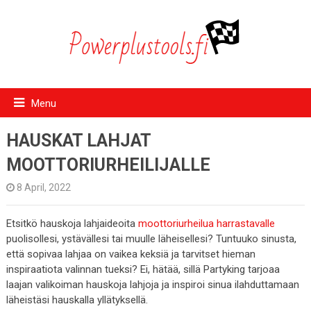
Menu
HAUSKAT LAHJAT
MOOTTORIURHEILIJALLE
8 April, 2022
Etsitkö hauskoja lahjaideoita
moottoriurheilua harrastavalle
puolisollesi, ystävällesi tai muulle läheisellesi? Tuntuuko sinusta,
että sopivaa lahjaa on vaikea keksiä ja tarvitset hieman
inspiraatiota valinnan tueksi? Ei, hätää, sillä Partyking tarjoaa
laajan valikoiman hauskoja lahjoja ja inspiroi sinua ilahduttamaan
läheistäsi hauskalla yllätyksellä.